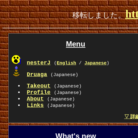
ht
移転しました。
Menu
nesterJ
(
English
/
Japanese
)
Druaga
(Japanese)
Takeout
(Japanese)
Profile
(Japanese)
About
(Japanese)
Links
(Japanese)
▽ 詳
What's new