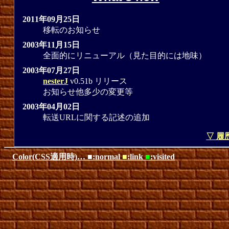
2011年09月25日
移転のお知らせ
2003年11月15日
全面的にリニューアル（見た目的には地味）
2003年07月27日
nesterJ
v0.51b リリース
お知らせ他多少の変更等
2003年04月02日
転送URLに関する記述の追加
▽ 履
Color(CSS適用時)… ■:normal
■
:link
■
:visited