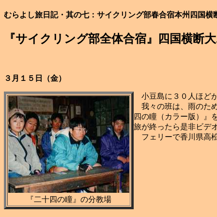
むらよし旅日記・其の七：サイクリング部春合宿本州四国横
『サイクリング部全体合宿』四国横断大
３月１５日（金）
小豆島に３０人ほどが
我々の班は、雨のため
四の瞳（カラー版）』
旅が終ったら是非ビデ
フェリーで香川県高松
『二十四の瞳』の分教場