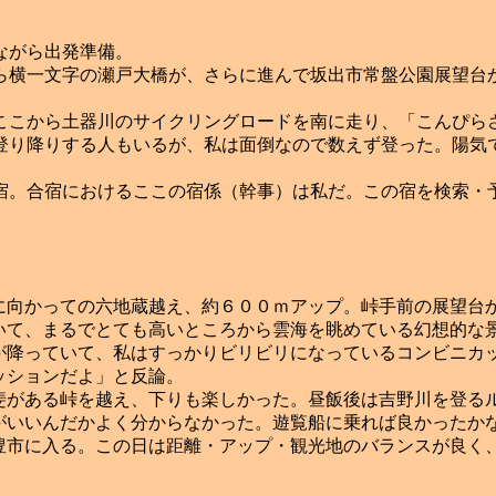
ながら出発準備。
横一文字の瀬戸大橋が、さらに進んで坂出市常盤公園展望台
。
こから土器川のサイクリングロードを南に走り、「こんぴら
登り降りする人もいるが、私は面倒なので数えず登った。陽気
。合宿におけるここの宿係（幹事）は私だ。この宿を検索・
向かっての六地蔵越え、約６００ｍアップ。峠手前の展望台か
いて、まるでとても高いところから雲海を眺めている幻想的な
降っていて、私はすっかりビリビリになっているコンビニカッ
ッションだよ」と反論。
がある峠を越え、下りも楽しかった。昼飯後は吉野川を登るル
がいいんだかよく分からなかった。遊覧船に乗れば良かったか
市に入る。この日は距離・アップ・観光地のバランスが良く、