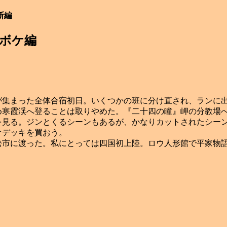
断編
ボケ編
集まった全体合宿初日。いくつかの班に分け直され、ランに
寒霞渓へ登ることは取りやめた。『二十四の瞳』岬の分教場へ
を見る。ジンとくるシーンもあるが、かなりカットされたシー
オデッキを買おう。
市に渡った。私にとっては四国初上陸。ロウ人形館で平家物語