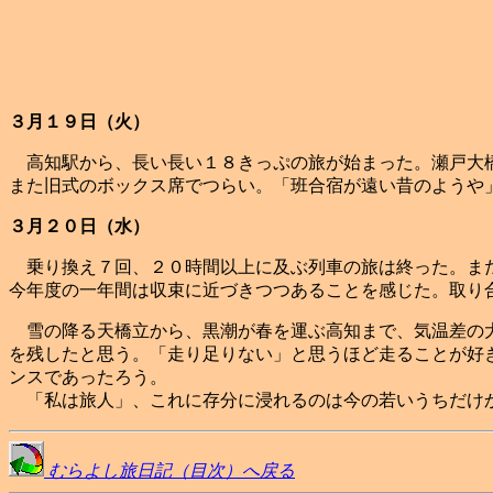
３月１９日（火）
高知駅から、長い長い１８きっぷの旅が始まった。瀬戸大橋
また旧式のボックス席でつらい。「班合宿が遠い昔のようや
３月２０日（水）
乗り換え７回、２０時間以上に及ぶ列車の旅は終った。まだ
今年度の一年間は収束に近づきつつあることを感じた。取り
雪の降る天橋立から、黒潮が春を運ぶ高知まで、気温差の大
を残したと思う。「走り足りない」と思うほど走ることが好
ンスであったろう。
「私は旅人」、これに存分に浸れるのは今の若いうちだけ
むらよし旅日記（目次）へ戻る