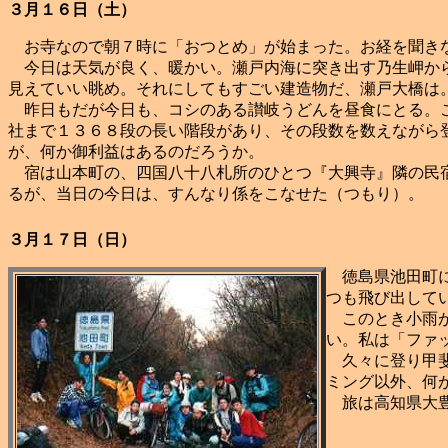
３月１６日（土）
お寺なので朝７時に「おつとめ」が始まった。お経を聞き
今日は天気が良く、暖かい。瀬戸内海に突き出す乃生岬から
見えていい眺め。それにしてもすごい建造物だ、瀬戸大橋は
昨日もだが今日も、コシのある讃岐うどんを昼食にとる。こ
社まで１３６８段の長い階段があり、その段数を数えながら
が、何か御利益はあるのだろうか。
宿は山本町の、四国八十八札所のひとつ『大興寺』隣の民宿
るが、当日の今日は、すんなり係をこなせた（つもり）。
３月１７日（日）
徳島県池田町に
つも飛び出して
このとき小雨が
い。私は「ファ
久々に登り甲斐
ミング以外、何
旅は高知県大豊