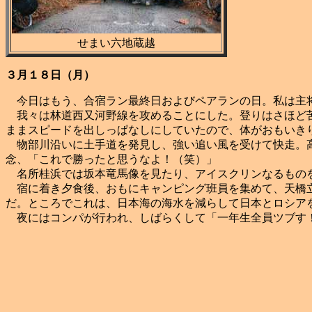
せまい六地蔵越
３月１８日（月）
今日はもう、合宿ラン最終日およびペアランの日。私は主将
我々は林道西又河野線を攻めることにした。登りはさほど苦
ままスピードを出しっぱなしにしていたので、体がおもいき
物部川沿いに土手道を発見し、強い追い風を受けて快走。高
念、「これで勝ったと思うなよ！（笑）」
名所桂浜では坂本竜馬像を見たり、アイスクリンなるものを
宿に着き夕食後、おもにキャンピング班員を集めて、天橋立
だ。ところでこれは、日本海の海水を減らして日本とロシア
夜にはコンパが行われ、しばらくして「一年生全員ツブす