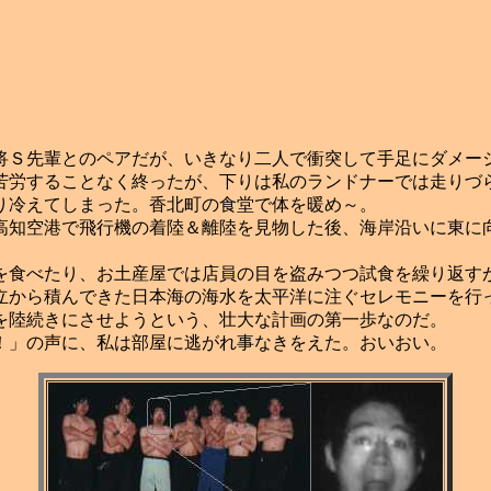
Ｓ先輩とのペアだが、いきなり二人で衝突して手足にダメー
労することなく終ったが、下りは私のランドナーでは走りづ
り冷えてしまった。香北町の食堂で体を暖め～。
知空港で飛行機の着陸＆離陸を見物した後、海岸沿いに東に
食べたり、お土産屋では店員の目を盗みつつ試食を繰り返す
から積んできた日本海の海水を太平洋に注ぐセレモニーを行
を陸続きにさせようという、壮大な計画の第一歩なのだ。
！」の声に、私は部屋に逃がれ事なきをえた。おいおい。