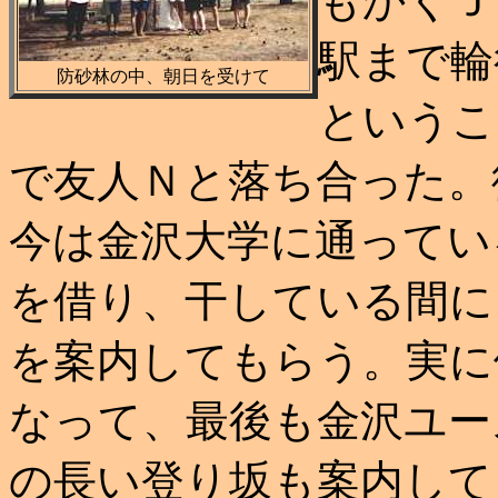
もかくＪ
駅まで輪
防砂林の中、朝日を受けて
というこ
で友人Ｎと落ち合った。
今は金沢大学に通ってい
を借り、干している間に
を案内してもらう。実に
なって、最後も金沢ユー
の長い登り坂も案内して