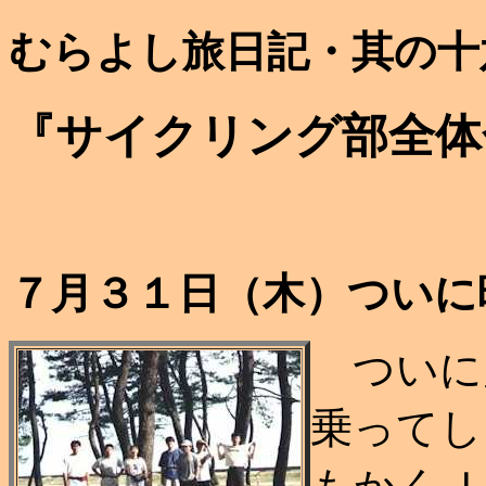
むらよし旅日記・其の十
『サイクリング部全体
７月３１日（木）ついに
ついに
乗ってし