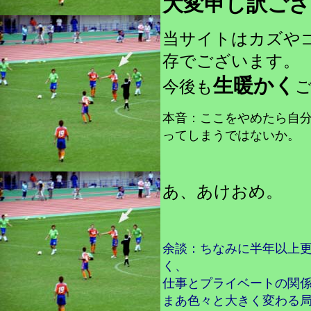
大変申し訳ご
当サイトはカズや
存でございます。
生暖かく
今後も
本音：ここをやめたら自
ってしまうではないか。
あ、あけおめ。
余談：ちなみに半年以上
く、
仕事とプライベートの関
まあ色々と大きく変わる