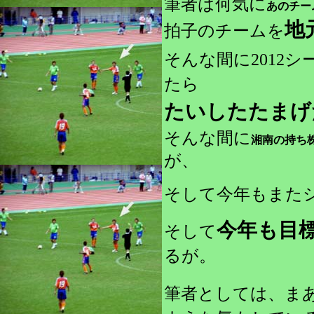
筆者は何気に
あのチー
地
拍子のチームを
そんな間に2012
たら
たいしたたまげ
そんな間に
湘南の持ち
が、
そして
今年もまた
今年も目
そして
るが。
筆者としては、ま