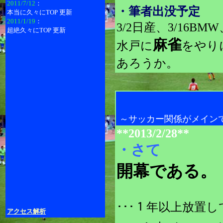
2011/7/12
：
・筆者出没予定
本当に久々にTOP 更新
2011/1/19
：
3/2日産、3/16BMW
超絶久々にTOP 更新
麻雀
水戸に
をやり
あろうか。
～サッカー関係がメイン
**2013/2/28**
・さて
開幕である。
･･･１年以上放置
アクセス解析