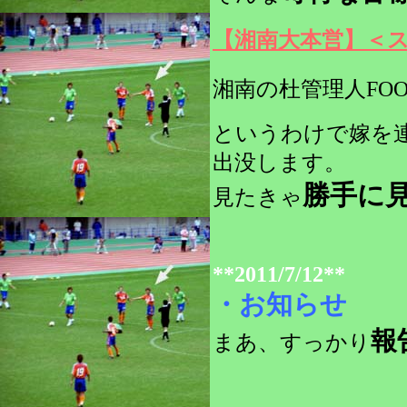
【湘南大本営】＜
湘南の杜管理人FOO
というわけで嫁を
出没します。
勝手に
見たきゃ
**2011/7/12**
・お知らせ
報
まあ、すっかり