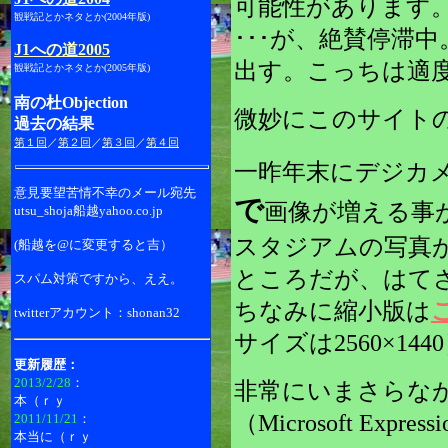
可能性があります
観戦記とかネタとか(2004年版)
･･･が、絶賛停滞中。
J1への道2005
出す。こっちは適
観戦記とかネタとか(2005年版)
南の杜Objection
微妙にこのサイト
過去の結果
第１回
／
第２回
／
第３回
／
第４回
一昨年末にデジカ
意見要望苦情不幸のメール宛先
で
画像が増える事
utsu_shoja船越yahoo.co.jp
スタジアムの写真
(船越を@に変更すると吉）
ところだが、はて
スパム対策ですから、ええ。
ちなみに縮小版は
twitterアカウント：shonan32
サイズは2560×144
更新履歴：
2013/2/2
8
：
非常にいまさらな
本（ｒｙ
（Microsoft Expr
2011/11/21
：
本当に（ｒｙ