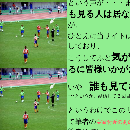
という声が・・・
も見る人は居
が、
ひとえに当サイト
しており、
気
こうしてふと
るに皆様いかが
誰も見て
いや
、
･･･というか、結婚して３回目
というわけで
この
て筆者の
実家付近のあ