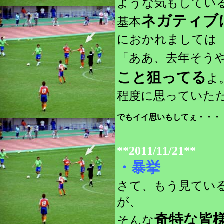
ような気もしてい
ネガティブ
基本
におかれましては
「ああ、去年そう
こと狙ってる
よ
程度に思っていた
でもイイ思いもしてぇ・・・
**2011/11/21**
・暴挙
さて、もう見てい
が、
奇特な皆
そんな