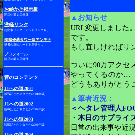
お絵かき掲示板
開店休業３店舗目
▲お知らせ
激軽リンク
URL変更しました。
超簡素リンク。デッドリンク多し
です。
船越優蔵タワー型アンテナ
筆者の巡回ルートを赤裸々に
もし宜しければリ
プロフィール
開店休業４店舗目
ついに90万アクセ
やってくるのか…
昔のコンテンツ
どうもありがとう
J1への道2001
観戦記とかネタとか(2001年版)
▲
筆者近況：
J1への道2002
＜ヘタレ管理人FO
観戦記とかネタとか(2002年版)
・本日のサプライ
J1への道2003
観戦記とかネタとか(2003年版)
日常の出来事や近
J1への道2004