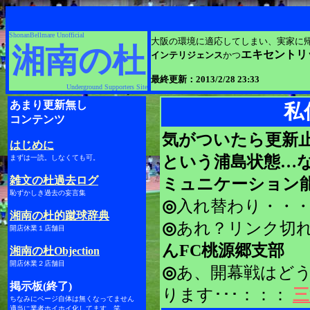
ShonanBellmare Unofficial
大阪の環境に適応してしまい、実家に
湘南の杜
エキセントリ
インテリジェンス
かつ
最終更新：2013/2/28 2
3
:
33
Underground Supporters Site
あまり更新無し
私
コンテンツ
気がついたら更新
はじめに
という浦島状態…
まずは一読。しなくても可。
雑文の杜過去ログ
ミュニケーション
恥ずかしき過去の妄言集
◎
入れ替わり・・
湘南の杜的蹴球辞典
◎
あれ？リンク切れ
開店休業１店舗目
んFC桃源郷支部
湘南の杜Objection
開店休業２店舗目
◎
あ、開幕戦はど
掲示板(終了)
ります･･･：
：：
三
ちなみにページ自体は無くなってません
適当に業者ホイホイ化してます、笑