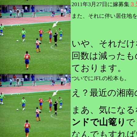
2011年3月27日に嫁募集
３
また、それに伴い居住地
いや、それだけ
回数は減ったも
ております。
ついでにJFLの松本も。
え？最近の湘南
まあ、気になる
ンドで山篭り
で
なんでもすれば