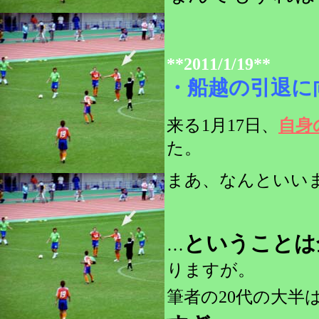
**2011/1/19**
・船越の引退に
来る1月17日、
自身
た。
まあ、なんといい
ということは
…
りますが。
筆者の20代の大半