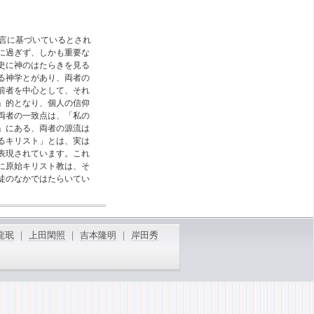
、
証言に基づいているとされ
に過ぎず、しかも重要な
史に神のはたらきを見る
る神学とがあり、両者の
前者を中心として、それ
」的となり、個人の信仰
両者の一致点は、「私の
」にある、両者の源流は
るキリスト」とは、実は
表現されています。これ
に原始キリスト教は、そ
徒のなかではたらいてい
る「うちなるキリスト」の
ストのからだ」と呼んだ
龍珉
｜
上田閑照
｜
吉本隆明
｜
岸田秀
な「統合作用」として、
、自我を正常に動かすは
なる自我」となって、自
能となり、人類が破滅に