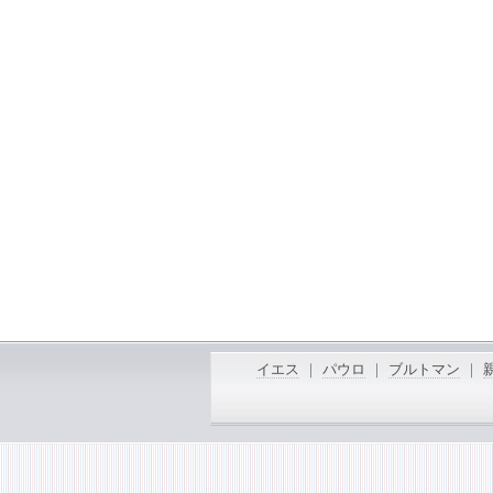
イエス
｜
パウロ
｜
ブルトマン
｜