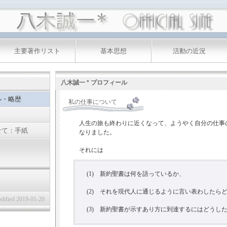
主要著作リスト
基本思想
活動の近況
八木誠一 * プロフィール
ル・略歴
私の仕事について
人生の旅も終わりに近くなって、ようやく自分の仕事
せて：手紙
なりました。
それには
(1) 新約聖書は何を語っているか、
(2) それを現代人に通じるように言い表わしたら
odified 2019-01-20
(3) 新約聖書が示すあり方に到達するにはどうし