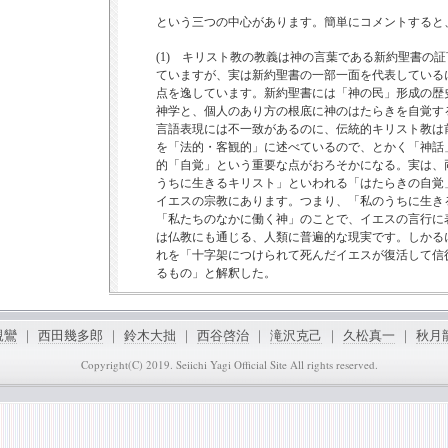
という三つの中心があります。簡単にコメントすると
(1) キリスト教の教義は神の言葉である新約聖書の
ていますが、実は新約聖書の一部一面を代表している
点を逸しています。新約聖書には「神の民」形成の歴
神学と、個人のあり方の根底に神のはたらきを自覚す
言語表現には不一致があるのに、伝統的キリスト教は
を「法的・客観的」に述べているので、とかく「神話
的「自覚」という重要な点がおろそかになる。実は、
うちに生きるキリスト」といわれる「はたらきの自覚
イエスの宗教にあります。つまり、「私のうちに生き
「私たちのなかに働く神」のことで、イエスの言行に
は仏教にも通じる、人類に普遍的な現実です。しかる
れを「十字架につけられて死んだイエスが復活して信
るもの」と解釈した。
(2) では「われわれのなかではたらく神」（いわゆ
はたらき）とは何かといえば、それはパウロが「キリ
親鸞
｜
西田幾多郎
｜
鈴木大拙
｜
西谷啓治
｜
滝沢克己
｜
久松真一
｜
秋月
教会形成にヒントがあり、客観的・主体的に確認可能
宗教哲学的に一般化できます。これは自我よりも深く
Copyright(C) 2019. Seiichi Yagi Official Site All rights reserved.
たらきです。しかし情報を操作する「近代人」は「単
我を方向付ける深みを忘却した結果、自我が制御不可
瀕する結果になっています。