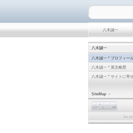
八木誠一
八木誠一
八木誠一 * プロフィー
八木誠一 * 英文略歴
八木誠一 * サイトに寄
SiteMap
last m